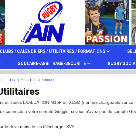
CLUBS / CALENDRIERS / UTILITAIRES / FORMATIONS
SEL
SCOLAIRE-ARBITRAGE-SECURITE
RUGBY SOCIA
S
EDR U15F-U18F - Utilitaires
ilitaires
iers utilitaires EVALUATION M15F en XLSM (non téléchargeable sur ce 
oyez connecté à votre compte Goggle, si vous n'avez pas de compte Go
.
ur le drive mais de les télécharger SVP.