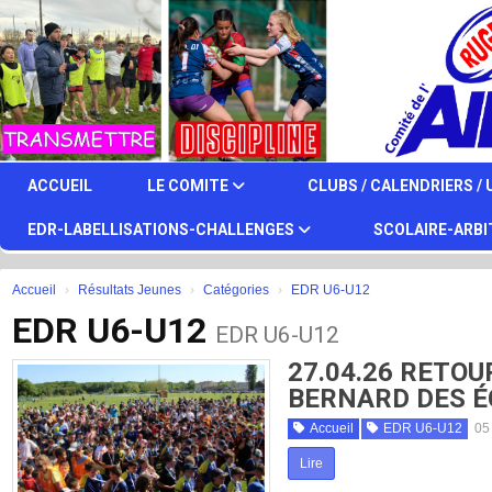
Panneau de gestion des cookies
ACCUEIL
LE COMITE
CLUBS / CALENDRIERS / 
EDR-LABELLISATIONS-CHALLENGES
SCOLAIRE-ARB
Accueil
Résultats Jeunes
Catégories
EDR U6-U12
EDR U6-U12
EDR U6-U12
27.04.26 RETO
BERNARD DES É
Accueil
EDR U6-U12
05
Lire