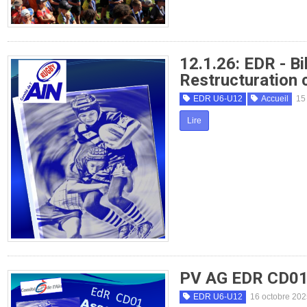
12.1.26: EDR - Bi
Restructuration
EDR U6-U12
Accueil
15
Lire
PV AG EDR CD01
EDR U6-U12
16 octobre 20